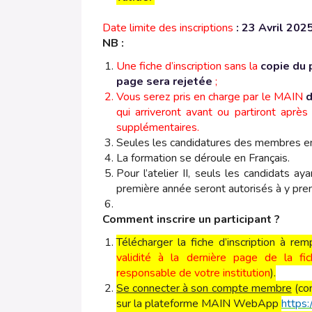
Date limite des inscriptions
: 23 Avril 20
NB :
Une fiche d’inscription sans la
copie du 
page sera rejetée
;
Vous serez pris en charge par le MAIN
d
qui arriveront avant ou partiront apr
supplémentaires.
Seules les candidatures des membres en 
La formation se déroule en Français.
Pour l’atelier II, seuls les candidats a
première année seront autorisés à y pren
Comment inscrire un participant ?
Télécharger la fiche d’inscription à remp
validité à la dernière page de la fi
responsable de votre institution
).
Se connecter à son compte membre
(co
sur la plateforme MAIN WebApp
https