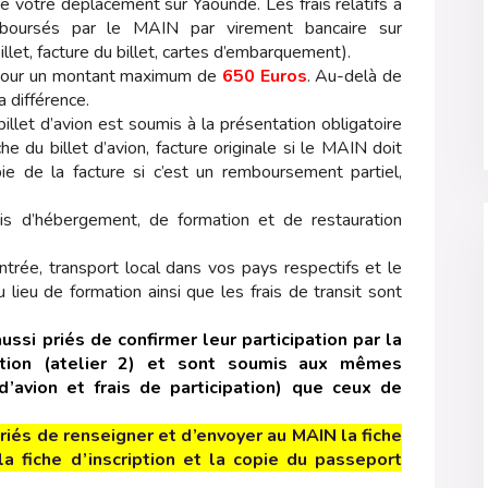
 votre déplacement sur Yaoundé. Les frais relatifs à
mboursés par le MAIN par virement bancaire sur
illet, facture du billet, cartes d’embarquement).
 pour un montant maximum de
650 Euros
. Au-delà de
a différence.
illet d’avion est soumis à la présentation obligatoire
he du billet d’avion, facture originale si le MAIN doit
e de la facture si c’est un remboursement partiel,
is d’hébergement, de formation et de restauration
entrée, transport local dans vos pays respectifs et le
u lieu de formation ainsi que les frais de transit sont
aussi priés de confirmer leur participation par la
iption (atelier 2) et sont soumis aux mêmes
 d’avion et frais de participation) que ceux de
priés de renseigner et d’envoyer au MAIN la fiche
 fiche d’inscription et la copie du passeport