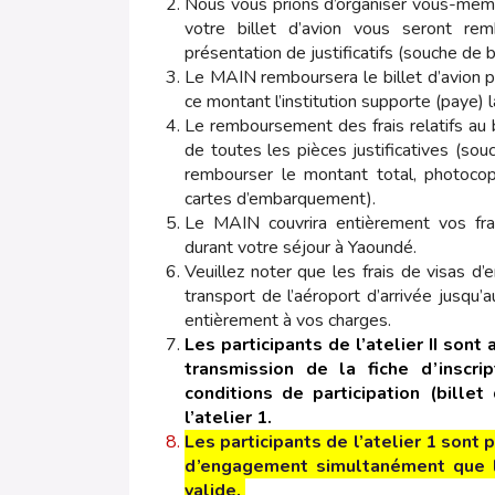
Nous vous prions d’organiser vous-même
votre billet d’avion vous seront re
présentation de justificatifs (souche de b
Le MAIN remboursera le billet d’avion
ce montant l’institution supporte (paye) l
Le remboursement des frais relatifs au b
de toutes les pièces justificatives (souc
rembourser le montant total, photocopi
cartes d’embarquement).
Le MAIN couvrira entièrement vos fra
durant votre séjour à Yaoundé.
Veuillez noter que les frais de visas d’
transport de l’aéroport d’arrivée jusqu’a
entièrement à vos charges.
Les participants de l’atelier II sont 
transmission de la fiche d’inscr
conditions de participation (billet
l’atelier 1.
Les participants de l’atelier 1 sont 
d’engagement simultanément que la
valide.