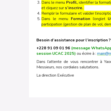
Dans le menu
Profil,
identifier la format
et
cliquez sur
s’inscrire.
Remplir le formulaire et valider l’inscripti
Dans le menu
Formation
l’onglet
U
participation (gestion de plan de vol,
Besoin d’assistance pour l’inscription ? 
+228 91 09 01 96
(message WhatsApp 
session UCAC 2025)
ou écrire à :
main@m
Dans l’attente de vous rencontrer à Ya
Messieurs, nos cordiales salutations.
La direction Exécutive