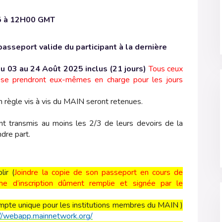
25 à 12H00 GMT
passeport valide du participant à la dernière
u 03 au 24 Août 2025 inclus (21 jours)
Tous ceux
ès se prendront eux-mêmes en charge pour les jours
règle vis à vis du MAIN seront retenues.
yant transmis au moins les 2/3 de leurs devoirs de la
dre part.
lir (
Joindre la copie de son passeport en cours de
che d’inscription dûment remplie et signée par le
mpte unique pour les institutions membres du MAIN )
://webapp.mainnetwork.org/