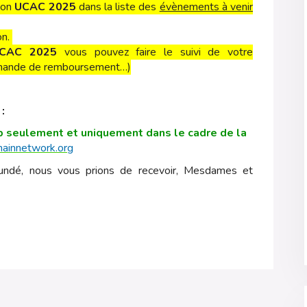
ion
UCAC 2025
dans la liste des
évènements à venir
on.
CAC 2025
vous pouvez faire le suivi de votre
 demande de remboursement…)
:
seulement et uniquement dans le cadre de la
ainnetwork.org
oundé, nous vous prions de recevoir, Mesdames et