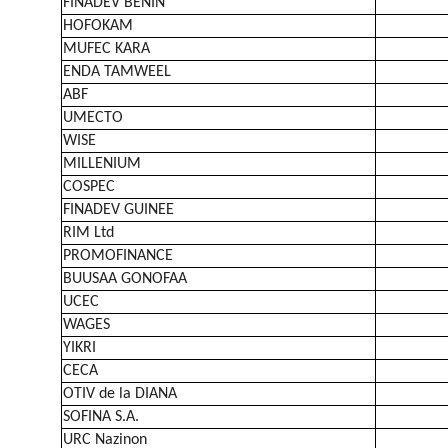
FINADEV BENIN
HOFOKAM
MUFEC KARA
ENDA TAMWEEL
ABF
UMECTO
WISE
MILLENIUM
COSPEC
FINADEV GUINEE
RIM Ltd
PROMOFINANCE
BUUSAA GONOFAA
UCEC
WAGES
YIKRI
CECA
OTIV de la DIANA
SOFINA S.A.
URC Nazinon