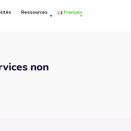
lités
Ressources
Français
rvices non