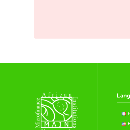
Lan
F
E